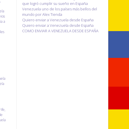
,
que logró cumplir su sueño en España
Venezuela uno de los países más bellos del
ela
mundo por Alex Tienda
ios
Quiero enviar a Venezuela desde España
ia a
Quiero enviar a Venezuela desde España
COMO ENVIAR A VENEZUELA DESDE ESPAÑA
les
uela
ela
ife
,
de
uela