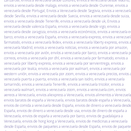
Lanzarote
,
envios a venezuela desde Londres
,
envíos a venezuela desde Madrid
,
envios a venezuela desde malaga
,
envios a venezuela desde Ourense
,
envios a
venezuela desde Portugal
,
Envios a Venezuela desde Segovia
,
envios a venezuel
desde Sevilla
,
envios a venezuela desde Suecia
,
envios a venezuela desde suiza
,
envios a venezuela desde Tenerife
,
envios a venezuela desde uk
,
Envios a
venezuela desde valencia España
,
envios a venezuela desde vigo
,
envios a
venezuela desde zaragoza
,
envios a venezuela económicos
,
envios a venezuela e
barco
,
envios a venezuela España
,
envios a venezuela express
,
envios a venezuel
farmatodo
,
envios a venezuela fedex
,
envios a venezuela liberty express
,
envios 
venezuela Madrid
,
envios a venezuela noticias
,
envios a venezuela por amazon
,
envios a venezuela por avión
,
envíos a venezuela por barco
,
envios a venezuela p
correos
,
envios a venezuela por dhl
,
envios a venezuela por farmatodo
,
envios a
venezuela por liberty express
,
envios a venezuela por servientrega
,
envios a
venezuela por tealca
,
envios a venezuela por walmart
,
envios a venezuela por
western unión
,
envios a venezuela por zoom
,
envios a venezuela precios
,
envios 
venezuela puerta a puerta
,
envios a venezuela san isidro
,
envios a venezuela
tamarindo
,
envios a venezuela Tenerife
,
envios a venezuela tricolor
,
envios a
venezuela walmart
,
envios a venezuela zoom
,
envios a venezuela.com
,
envios
aereos a Venezuela
,
envios aliexpress a Venezuela
,
envios alimentos a Venezuel
envios baratos de españa a Venezuela
,
envios baratos desde españa a Venezuela
,
envios de comida a venezuela desde España
,
envios de dinero a venezuela desd
España
,
envios de dinero a venezuela desde usa
,
envios de dinero de españa a
Venezuela
,
envios de españa a venezuela por barco
,
envios de guadalajara a
Venezuela
,
envios de hong kong a Venezuela
,
envios de medicinas a venezuela
desde España
,
envios de paquetes a venezuela desde España
,
envios de paquete