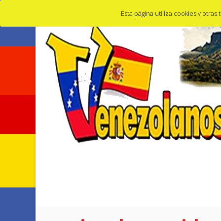
Calle de guzmán el bueno, 9, 28015 Madrid, España
Esta página utiliza cookies y otra