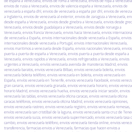
de españa a Venezuela
,
envios de roma a Venezuela
,
envios de ropa a Venezuela
envios de rusia a Venezuela
,
envios de valencia españa a Venezuela
,
envios de
venezuela a españa dhl
,
envios de venezuela a españa por dhl
,
envios de venezu
a Inglaterra
,
envios de venezuela al exterior
,
envios de zaragoza a Venezuela
,
env
desde españa a Venezuela
,
envios desde ginebra a Venezuela
,
envios desde grec
Venezuela
,
envios desde guadalajara a Venezuela
,
envios desde noruega a
Venezuela
,
envios francia Venezuela
,
envios hacia Venezuela
,
envios internaciona
de venezuela a España
,
envios internacionales desde venezuela a España
,
envios
internacionales desde venezuela a Portugal
,
envios internacionales Venezuela
,
envios maritimos a venezuela desde España
,
envios nacionales Venezuela
,
envios
puerta a puerta de españa a Venezuela
,
envios puerta a puerta desde españa a
Venezuela
,
envios rapidos a Venezuela
,
envios refrigerados a Venezuela
,
envios
urgentes a Venezuela
,
envíos venezuela avenida de manoteras Madrid
,
envios
venezuela baratos
,
envios venezuela Bilbao
,
envios venezuela boleita
,
envios
venezuela boleita teléfono
,
envios venezuela en boleita
,
envios venezuela en
España
,
envíos venezuela en Tenerife
,
envios venezuela Facebook
,
envios venez
gran canaria
,
envios venezuela granada
,
envios venezuela horario
,
envios venezu
horario Madrid
,
envios venezuela huelva
,
envios venezuela iniciar sesión
,
envios
venezuela las tablas
,
envios venezuela oficina caracas
,
envios venezuela oficina
caracas teléfonos
,
envios venezuela oficina Madrid
,
envios venezuela opiniones
,
envios venezuela rastreo
,
envios venezuela registro
,
envios venezuela remesas
,
envíos venezuela san cristóbal de la laguna
,
envios venezuela santa cruz de Tener
envios venezuela suiza
,
envios venezuela supermercado
,
envios venezuela tasa 
cambio
,
envios venezuela teléfono
,
envios venezuela tienda online
,
envios venez
transferencia
,
farmacias envios a Venezuela
,
farmacias que hacen envios a