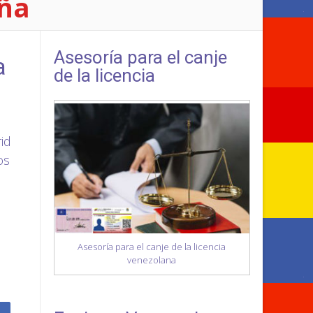
aña
Asesoría para el canje
a
de la licencia
id
os
Asesoría para el canje de la licencia
venezolana