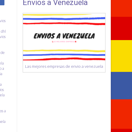
Envios a Venezuela
vios
a
,
dhl
vios
 de
ela
Las mejores empresas de envio a venezuela
o a
ia
 a
ios
ela
os a
uela