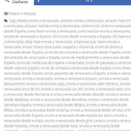
Compartir
571
COMPARTIR
Posted in
Noticias
Tags
alibaba envios a Venezuela
,
amazon envios a venezuela
,
amazon hace en
a venezuela
,
amazon realiza envios a Venezuela
,
como enviar dinero a venezuel
desde España
,
como hacer envios a Venezuela
,
como realizar envios a Venezuela
envios de venezuela a España
,
dhl envios desde venezuela a España
,
dhl hace en
a Venezuela
,
ebay hace envios a Venezuela
,
empresas que hacen envios a
Venezuela
,
enviar dinero venezuela a españa y viceversa
,
envio de dinero a
venezuela desde España
,
envio de documentos a venezuela desde España
,
envio
documentos de venezuela a España
,
envio de medicamentos a venezuela desde
España
,
envio de medicinas de españa a Venezuela
,
envio de paquetes a venezu
desde valencia España
,
envio de remesas a venezuela desde España
,
envio diner
venezuela desde España
,
envio paquetes de venezuela a España
,
envios a valenc
Venezuela
,
envíos a Venezuela
,
envios a venezuela amazon
,
envios a venezuela
Barquisimeto
,
envios a venezuela cajas
,
envios a venezuela calle montera
,
envios
venezuela cerca de mi
,
envios a venezuela con dhl
,
envios a venezuela costo
,
env
a venezuela desde Alemania
,
envios a venezuela desde alicante
,
envios a venezu
desde Badalona
,
envíos a venezuela desde Barcelona
,
envios a venezuela desde
barcelona España
,
envios a venezuela desde Bélgica
,
envios a venezuela desde
Bilbao
,
envios a venezuela desde canarias
,
envios a venezuela desde coruña
,
envi
venezuela desde España
,
envios a venezuela desde españa por barco
,
envios a
venezuela desde europa
,
envios a venezuela desde gran canaria
,
envios a venez
desde Holanda
,
envios a venezuela desde Italia
,
envios a venezuela desde