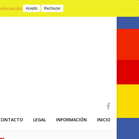
Email
653440397
información.
Acepto
Rechazar
CONTACTO
LEGAL
INFORMACIÓN
INICIO