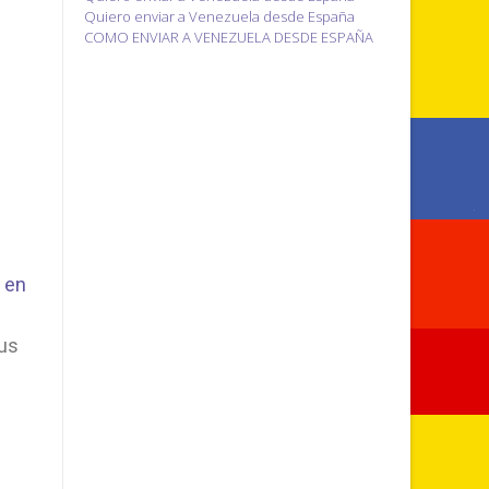
Quiero enviar a Venezuela desde España
COMO ENVIAR A VENEZUELA DESDE ESPAÑA
 en
us