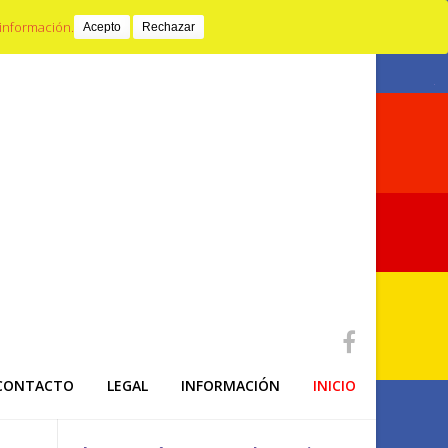
Email
653440397
información.
Acepto
Rechazar
CONTACTO
LEGAL
INFORMACIÓN
INICIO