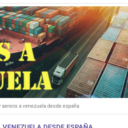
y aereos a venezuela desde españa
A VENEZUELA DESDE ESPAÑA