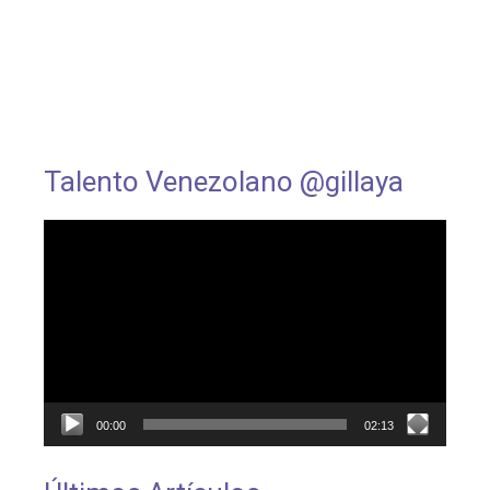
Talento Venezolano @gillaya
Reproductor
de
vídeo
00:00
02:13