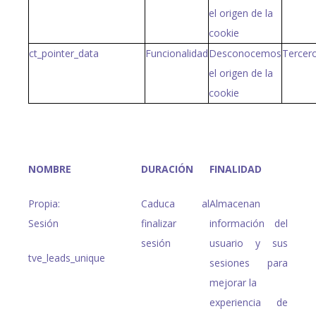
el origen de la
cookie
ct_pointer_data
Funcionalidad
Desconocemos
Tercer
el origen de la
cookie
NOMBRE
DURACIÓN
FINALIDAD
Propia:
Caduca al
Almacenan
Sesión
finalizar
información del
sesión
usuario y sus
tve_leads_unique
sesiones para
mejorar la
experiencia de