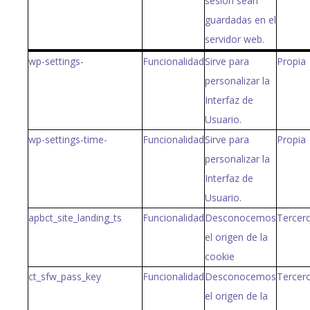
sesión sean
guardadas en el
servidor web.
wp-settings-
Funcionalidad
Sirve para
Propia
personalizar la
Interfaz de
Usuario.
wp-settings-time-
Funcionalidad
Sirve para
Propia
personalizar la
Interfaz de
Usuario.
apbct_site_landing_ts
Funcionalidad
Desconocemos
Tercer
el origen de la
cookie
ct_sfw_pass_key
Funcionalidad
Desconocemos
Tercer
el origen de la