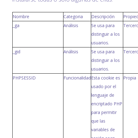
Nombre
Categoria
Descripción
Propie
_ga
Análisis
Se usa para
Tercer
distinguir a los
usuarios.
_gid
Análisis
Se usa para
Tercer
distinguir a los
usuarios.
PHPSESSID
Funcionalidad
Esta cookie es
Propia
usado por el
lenguaje de
encriptado PHP
para permitir
que las
variables de