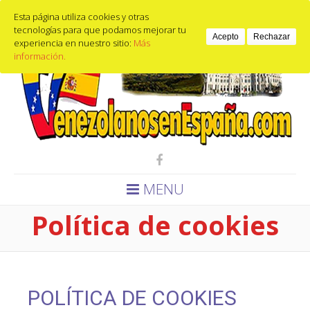
Calle de guzmán el bueno, 9, 28015 Madrid, España
Esta página utiliza cookies y otras
Email
653440397
tecnologías para que podamos mejorar tu
Acepto
Rechazar
experiencia en nuestro sitio:
Más
información.
MENU
Política de cookies
POLÍTICA DE COOKIES