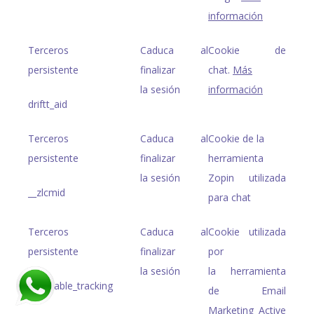
información
Terceros
Caduca al
Cookie de
persistente
finalizar
chat.
Más
la sesión
información
driftt_aid
Terceros
Caduca al
Cookie de la
persistente
finalizar
herramienta
la sesión
Zopin utilizada
__zlcmid
para chat
Terceros
Caduca al
Cookie utilizada
persistente
finalizar
por
la sesión
la herramienta
ac_enable_tracking
de Email
Marketing Active