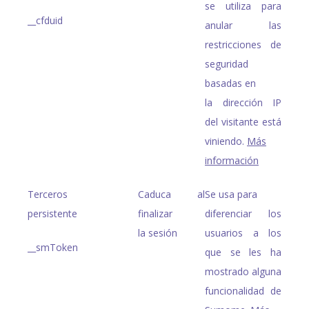
se utiliza para
__cfduid
anular las
restricciones de
seguridad
basadas en
la dirección IP
del visitante está
viniendo.
Más
información
Terceros
Caduca al
Se usa para
persistente
finalizar
diferenciar los
la sesión
usuarios a los
__smToken
que se les ha
mostrado alguna
funcionalidad de