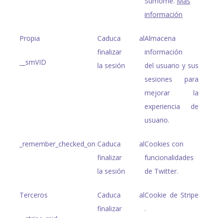
Sumome.
Más
información
Propia
Caduca al
Almacena
finalizar
información
__smVID
la sesión
del usuario y sus
sesiones para
mejorar la
experiencia de
usuario.
_remember_checked_on
Caduca al
Cookies con
finalizar
funcionalidades
la sesión
de Twitter.
Terceros
Caduca al
Cookie de Stripe
finalizar
.