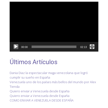
Reproductor
de
vídeo
00:00
02:13
Últimos Artículos
Dania Diaz la espectacular maga venezolana que logró
cumplir su sueño en España
Venezuela uno de los países más bellos del mundo por Alex
Tienda
Quiero enviar a Venezuela desde España
Quiero enviar a Venezuela desde España
COMO ENVIAR A VENEZUELA DESDE ESPAÑA