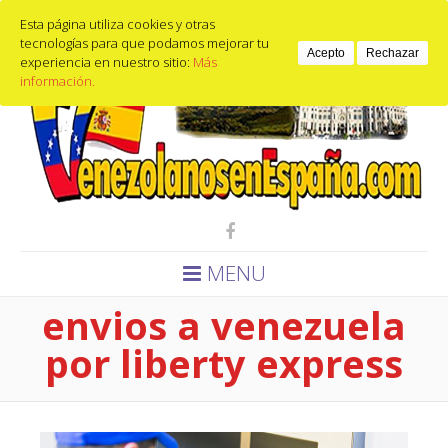
Calle de guzmán el bueno, 9, 28015 Madrid, España
Esta página utiliza cookies y otras
Email
653440397
tecnologías para que podamos mejorar tu
Acepto
Rechazar
experiencia en nuestro sitio:
Más
información.
MENU
envios a venezuela
por liberty express