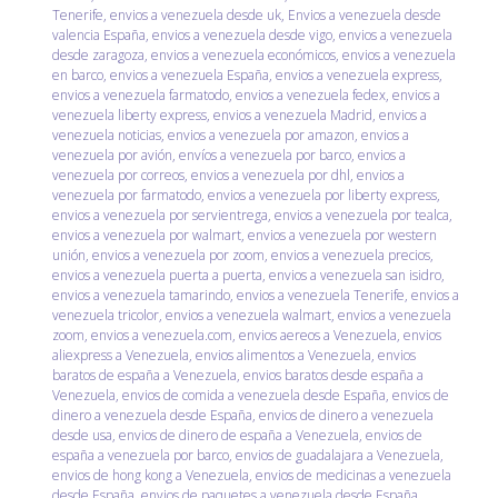
Tenerife
,
envios a venezuela desde uk
,
Envios a venezuela desde
valencia España
,
envios a venezuela desde vigo
,
envios a venezuela
desde zaragoza
,
envios a venezuela económicos
,
envios a venezuela
en barco
,
envios a venezuela España
,
envios a venezuela express
,
envios a venezuela farmatodo
,
envios a venezuela fedex
,
envios a
venezuela liberty express
,
envios a venezuela Madrid
,
envios a
venezuela noticias
,
envios a venezuela por amazon
,
envios a
venezuela por avión
,
envíos a venezuela por barco
,
envios a
venezuela por correos
,
envios a venezuela por dhl
,
envios a
venezuela por farmatodo
,
envios a venezuela por liberty express
,
envios a venezuela por servientrega
,
envios a venezuela por tealca
,
envios a venezuela por walmart
,
envios a venezuela por western
unión
,
envios a venezuela por zoom
,
envios a venezuela precios
,
envios a venezuela puerta a puerta
,
envios a venezuela san isidro
,
envios a venezuela tamarindo
,
envios a venezuela Tenerife
,
envios a
venezuela tricolor
,
envios a venezuela walmart
,
envios a venezuela
zoom
,
envios a venezuela.com
,
envios aereos a Venezuela
,
envios
aliexpress a Venezuela
,
envios alimentos a Venezuela
,
envios
baratos de españa a Venezuela
,
envios baratos desde españa a
Venezuela
,
envios de comida a venezuela desde España
,
envios de
dinero a venezuela desde España
,
envios de dinero a venezuela
desde usa
,
envios de dinero de españa a Venezuela
,
envios de
españa a venezuela por barco
,
envios de guadalajara a Venezuela
,
envios de hong kong a Venezuela
,
envios de medicinas a venezuela
desde España
,
envios de paquetes a venezuela desde España
,