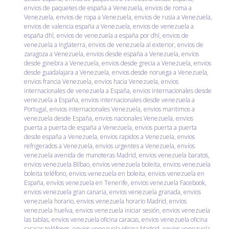
envios de paquetes de españa a Venezuela
,
envios de roma a
Venezuela
,
envios de ropa a Venezuela
,
envios de rusia a Venezuela
,
envios de valencia españa a Venezuela
,
envios de venezuela a
españa dhl
,
envios de venezuela a españa por dhl
,
envios de
venezuela a Inglaterra
,
envios de venezuela al exterior
,
envios de
zaragoza a Venezuela
,
envios desde españa a Venezuela
,
envios
desde ginebra a Venezuela
,
envios desde grecia a Venezuela
,
envios
desde guadalajara a Venezuela
,
envios desde noruega a Venezuela
,
envios francia Venezuela
,
envios hacia Venezuela
,
envios
internacionales de venezuela a España
,
envios internacionales desde
venezuela a España
,
envios internacionales desde venezuela a
Portugal
,
envios internacionales Venezuela
,
envios maritimos a
venezuela desde España
,
envios nacionales Venezuela
,
envios
puerta a puerta de españa a Venezuela
,
envios puerta a puerta
desde españa a Venezuela
,
envios rapidos a Venezuela
,
envios
refrigerados a Venezuela
,
envios urgentes a Venezuela
,
envíos
venezuela avenida de manoteras Madrid
,
envios venezuela baratos
,
envios venezuela Bilbao
,
envios venezuela boleita
,
envios venezuela
boleita teléfono
,
envios venezuela en boleita
,
envios venezuela en
España
,
envíos venezuela en Tenerife
,
envios venezuela Facebook
,
envios venezuela gran canaria
,
envios venezuela granada
,
envios
venezuela horario
,
envios venezuela horario Madrid
,
envios
venezuela huelva
,
envios venezuela iniciar sesión
,
envios venezuela
las tablas
,
envios venezuela oficina caracas
,
envios venezuela oficina
caracas teléfonos
,
envios venezuela oficina Madrid
,
envios venezuela