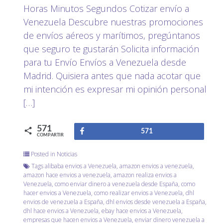
Horas Minutos Segundos Cotizar envío a
Venezuela Descubre nuestras promociones
de envíos aéreos y marítimos, pregúntanos
que seguro te gustarán Solicita información
para tu Envío Envíos a Venezuela desde
Madrid. Quisiera antes que nada acotar que
mi intención es expresar mi opinión personal
[…]
571
Compartir
571
COMPARTIR
Posted in
Noticias
Tags
alibaba envios a Venezuela
,
amazon envios a venezuela
,
amazon hace envios a venezuela
,
amazon realiza envios a
Venezuela
,
como enviar dinero a venezuela desde España
,
como
hacer envios a Venezuela
,
como realizar envios a Venezuela
,
dhl
envios de venezuela a España
,
dhl envios desde venezuela a España
,
dhl hace envios a Venezuela
,
ebay hace envios a Venezuela
,
empresas que hacen envios a Venezuela
,
enviar dinero venezuela a