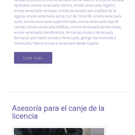
opiniones
,
envios venezuela rastreo
,
envios venezuela registro
,
envios venezuela remesas
,
envíos venezuela san cristóbal de la
laguna
,
envios venezuela santa cruz de Tenerife
,
envios venezuela
suiza
,
envios venezuela supermercado
,
envios venezuela tasa de
cambio
,
envios venezuela teléfono
,
envios venezuela tienda online
,
envios venezuela transferencia
,
farmacias envios a Venezuela
,
farmacias que hacen envios a Venezuela
,
george harris envios a
Venezuela
,
liberty envios a venezuela desde España
Leer más
Asesoría para el canje de la
licencia