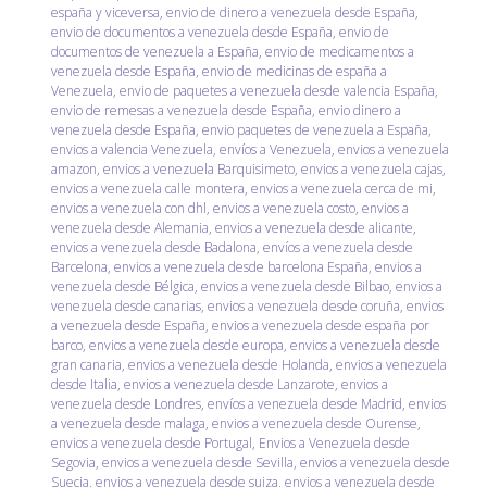
españa y viceversa
,
envio de dinero a venezuela desde España
,
envio de documentos a venezuela desde España
,
envio de
documentos de venezuela a España
,
envio de medicamentos a
venezuela desde España
,
envio de medicinas de españa a
Venezuela
,
envio de paquetes a venezuela desde valencia España
,
envio de remesas a venezuela desde España
,
envio dinero a
venezuela desde España
,
envio paquetes de venezuela a España
,
envios a valencia Venezuela
,
envíos a Venezuela
,
envios a venezuela
amazon
,
envios a venezuela Barquisimeto
,
envios a venezuela cajas
,
envios a venezuela calle montera
,
envios a venezuela cerca de mi
,
envios a venezuela con dhl
,
envios a venezuela costo
,
envios a
venezuela desde Alemania
,
envios a venezuela desde alicante
,
envios a venezuela desde Badalona
,
envíos a venezuela desde
Barcelona
,
envios a venezuela desde barcelona España
,
envios a
venezuela desde Bélgica
,
envios a venezuela desde Bilbao
,
envios a
venezuela desde canarias
,
envios a venezuela desde coruña
,
envios
a venezuela desde España
,
envios a venezuela desde españa por
barco
,
envios a venezuela desde europa
,
envios a venezuela desde
gran canaria
,
envios a venezuela desde Holanda
,
envios a venezuela
desde Italia
,
envios a venezuela desde Lanzarote
,
envios a
venezuela desde Londres
,
envíos a venezuela desde Madrid
,
envios
a venezuela desde malaga
,
envios a venezuela desde Ourense
,
envios a venezuela desde Portugal
,
Envios a Venezuela desde
Segovia
,
envios a venezuela desde Sevilla
,
envios a venezuela desde
Suecia
,
envios a venezuela desde suiza
,
envios a venezuela desde