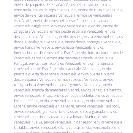
envios de paquetes de españa a Venezuela
,
envios de roma a
Venezuela
,
envios de ropa a Venezuela
,
envios de rusia a Venezuela
,
envios de valencia españa a Venezuela
,
envios de venezuela a
españa dhl
,
envios de venezuela a españa por dhl
,
envios de
venezuela a Inglaterra
,
envios de venezuela al exterior
,
envios de
zaragoza a Venezuela
,
envios desde españa a Venezuela
,
envios
desde ginebra a Venezuela
,
envios desde grecia a Venezuela
,
envios
desde guadalajara a Venezuela
,
envios desde noruega a Venezuela
,
envios francia Venezuela
,
envios hacia Venezuela
,
envios
internacionales de venezuela a España
,
envios internacionales desde
venezuela a España
,
envios internacionales desde venezuela a
Portugal
,
envios internacionales Venezuela
,
envios maritimos a
venezuela desde España
,
envios nacionales Venezuela
,
envios
puerta a puerta de españa a Venezuela
,
envios puerta a puerta
desde españa a Venezuela
,
envios rapidos a Venezuela
,
envios
refrigerados a Venezuela
,
envios urgentes a Venezuela
,
envíos
venezuela avenida de manoteras Madrid
,
envios venezuela baratos
,
envios venezuela Bilbao
,
envios venezuela boleita
,
envios venezuela
boleita teléfono
,
envios venezuela en boleita
,
envios venezuela en
España
,
envíos venezuela en Tenerife
,
envios venezuela Facebook
,
envios venezuela gran canaria
,
envios venezuela granada
,
envios
venezuela horario
,
envios venezuela horario Madrid
,
envios
venezuela huelva
,
envios venezuela iniciar sesión
,
envios venezuela
las tablas
,
envios venezuela oficina caracas
,
envios venezuela oficina
caracas teléfonos
,
envios venezuela oficina Madrid
,
envios venezuela