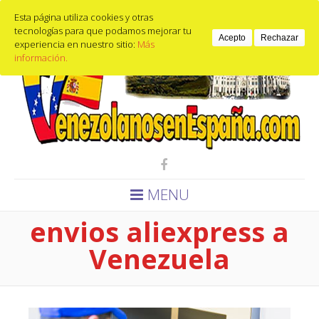
Calle de guzmán el bueno, 9, 28015 Madrid, España
Esta página utiliza cookies y otras
Email
653440397
tecnologías para que podamos mejorar tu
Acepto
Rechazar
experiencia en nuestro sitio:
Más
información.
MENU
envios aliexpress a
Venezuela