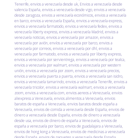
Tenerife
,
envios a venezuela desde uk
,
Envios a venezuela desde
valencia España
,
envios a venezuela desde vigo
,
envios a venezuela
desde zaragoza
,
envios a venezuela económicos
,
envios a venezuela
en barco
,
envios a venezuela España
,
envios a venezuela express
,
envios a venezuela farmatodo
,
envios a venezuela fedex
,
envios a
venezuela liberty express
,
envios a venezuela Madrid
,
envios a
venezuela noticias
,
envios a venezuela por amazon
,
envios a
venezuela por avión
,
envíos a venezuela por barco
,
envios a
venezuela por correos
,
envios a venezuela por dhl
,
envios a
venezuela por farmatodo
,
envios a venezuela por liberty express
,
envios a venezuela por servientrega
,
envios a venezuela por tealca
,
envios a venezuela por walmart
,
envios a venezuela por western
unión
,
envios a venezuela por zoom
,
envios a venezuela precios
,
envios a venezuela puerta a puerta
,
envios a venezuela san isidro
,
envios a venezuela tamarindo
,
envios a venezuela Tenerife
,
envios a
venezuela tricolor
,
envios a venezuela walmart
,
envios a venezuela
zoom
,
envios a venezuela.com
,
envios aereos a Venezuela
,
envios
aliexpress a Venezuela
,
envios alimentos a Venezuela
,
envios
baratos de españa a Venezuela
,
envios baratos desde españa a
Venezuela
,
envios de comida a venezuela desde España
,
envios de
dinero a venezuela desde España
,
envios de dinero a venezuela
desde usa
,
envios de dinero de españa a Venezuela
,
envios de
españa a venezuela por barco
,
envios de guadalajara a Venezuela
,
envios de hong kong a Venezuela
,
envios de medicinas a venezuela
desde España
,
envios de paquetes a venezuela desde España
,