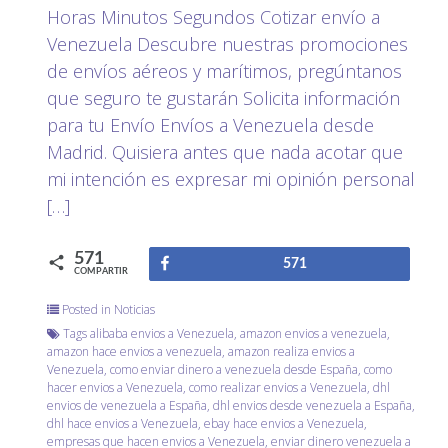
Horas Minutos Segundos Cotizar envío a
Venezuela Descubre nuestras promociones
de envíos aéreos y marítimos, pregúntanos
que seguro te gustarán Solicita información
para tu Envío Envíos a Venezuela desde
Madrid. Quisiera antes que nada acotar que
mi intención es expresar mi opinión personal
[…]
571
Compartir
571
COMPARTIR
Posted in
Noticias
Tags
alibaba envios a Venezuela
,
amazon envios a venezuela
,
amazon hace envios a venezuela
,
amazon realiza envios a
Venezuela
,
como enviar dinero a venezuela desde España
,
como
hacer envios a Venezuela
,
como realizar envios a Venezuela
,
dhl
envios de venezuela a España
,
dhl envios desde venezuela a España
,
dhl hace envios a Venezuela
,
ebay hace envios a Venezuela
,
empresas que hacen envios a Venezuela
,
enviar dinero venezuela a