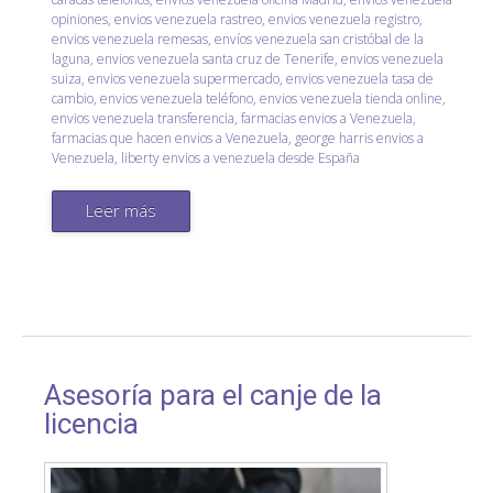
opiniones
,
envios venezuela rastreo
,
envios venezuela registro
,
envios venezuela remesas
,
envíos venezuela san cristóbal de la
laguna
,
envios venezuela santa cruz de Tenerife
,
envios venezuela
suiza
,
envios venezuela supermercado
,
envios venezuela tasa de
cambio
,
envios venezuela teléfono
,
envios venezuela tienda online
,
envios venezuela transferencia
,
farmacias envios a Venezuela
,
farmacias que hacen envios a Venezuela
,
george harris envios a
Venezuela
,
liberty envios a venezuela desde España
Leer más
Asesoría para el canje de la
licencia