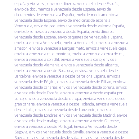
españa y viceversa
,
envio de dinero a venezuela desde España
,
envio de documentos a venezuela desde España
,
envio de
documentos de venezuela a España
,
envio de medicamentos a
venezuela desde España
,
envio de medicinas de españa a
Venezuela
,
envio de paquetes a venezuela desde valencia España
,
envio de remesas a venezuela desde España
,
envio dinero a
venezuela desde España
,
envio paquetes de venezuela a España
,
envios a valencia Venezuela
,
envíos a Venezuela
,
envios a venezuela
amazon
,
envios a venezuela Barquisimeto
,
envios a venezuela cajas
,
envios a venezuela calle montera
,
envios a venezuela cerca de mi
,
envios a venezuela con dhl
,
envios a venezuela costo
,
envios a
venezuela desde Alemania
,
envios a venezuela desde alicante
,
envios a venezuela desde Badalona
,
envíos a venezuela desde
Barcelona
,
envios a venezuela desde barcelona España
,
envios a
venezuela desde Bélgica
,
envios a venezuela desde Bilbao
,
envios a
venezuela desde canarias
,
envios a venezuela desde coruña
,
envios
a venezuela desde España
,
envios a venezuela desde españa por
barco
,
envios a venezuela desde europa
,
envios a venezuela desde
gran canaria
,
envios a venezuela desde Holanda
,
envios a venezuela
desde Italia
,
envios a venezuela desde Lanzarote
,
envios a
venezuela desde Londres
,
envíos a venezuela desde Madrid
,
envios
a venezuela desde malaga
,
envios a venezuela desde Ourense
,
envios a venezuela desde Portugal
,
Envios a Venezuela desde
Segovia
,
envios a venezuela desde Sevilla
,
envios a venezuela desde
Suecia
,
envios a venezuela desde suiza
,
envios a venezuela desde