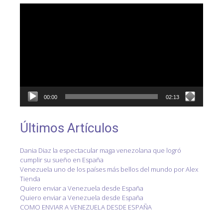
Reproductor
de
vídeo
00:00
02:13
Últimos Artículos
Dania Diaz la espectacular maga venezolana que logró
cumplir su sueño en España
Venezuela uno de los países más bellos del mundo por Alex
Tienda
Quiero enviar a Venezuela desde España
Quiero enviar a Venezuela desde España
COMO ENVIAR A VENEZUELA DESDE ESPAÑA